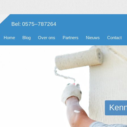
Bel: 0575–787264
Home
Blog
Over ons
Partners
Nieuws
Contact
Kenn