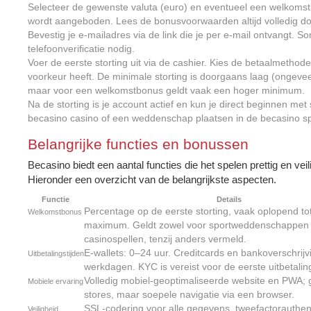
Selecteer de gewenste valuta (euro) en eventueel een welkomst
wordt aangeboden. Lees de bonusvoorwaarden altijd volledig do
Bevestig je e‑mailadres via de link die je per e‑mail ontvangt. S
telefoonverificatie nodig.
Voer de eerste storting uit via de cashier. Kies de betaalmethode
voorkeur heeft. De minimale storting is doorgaans laag (ongevee
maar voor een welkomstbonus geldt vaak een hoger minimum.
Na de storting is je account actief en kun je direct beginnen met 
becasino casino of een weddenschap plaatsen in de becasino spo
Belangrijke functies en bonussen
Becasino biedt een aantal functies die het spelen prettig en vei
Hieronder een overzicht van de belangrijkste aspecten.
Functie
Details
Percentage op de eerste storting, vaak oplopend to
Welkomstbonus
maximum. Geldt zowel voor sportweddenschappen 
casinospellen, tenzij anders vermeld.
E‑wallets: 0–24 uur. Creditcards en bankoverschrij
Uitbetalingstijden
werkdagen. KYC is vereist voor de eerste uitbetalin
Volledig mobiel‑geoptimaliseerde website en PWA; 
Mobiele ervaring
stores, maar soepele navigatie via een browser.
SSL‑codering voor alle gegevens, tweefactorauthent
Veiligheid