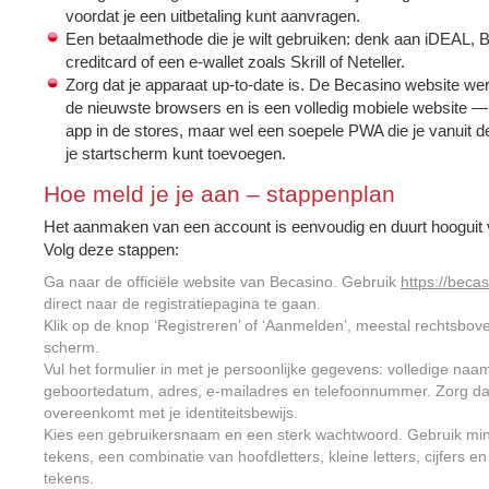
voordat je een uitbetaling kunt aanvragen.
Een betaalmethode die je wilt gebruiken: denk aan iDEAL, 
creditcard of een e-wallet zoals Skrill of Neteller.
Zorg dat je apparaat up‑to‑date is. De Becasino website wer
de nieuwste browsers en is een volledig mobiele website —
app in de stores, maar wel een soepele PWA die je vanuit 
je startscherm kunt toevoegen.
Hoe meld je je aan – stappenplan
Het aanmaken van een account is eenvoudig en duurt hooguit v
Volg deze stappen:
Ga naar de officiële website van Becasino. Gebruik
https://beca
direct naar de registratiepagina te gaan.
Klik op de knop ‘Registreren’ of ‘Aanmelden’, meestal rechtsbove
scherm.
Vul het formulier in met je persoonlijke gegevens: volledige naa
geboortedatum, adres, e‑mailadres en telefoonnummer. Zorg dat
overeenkomt met je identiteitsbewijs.
Kies een gebruikersnaam en een sterk wachtwoord. Gebruik min
tekens, een combinatie van hoofdletters, kleine letters, cijfers en
tekens.