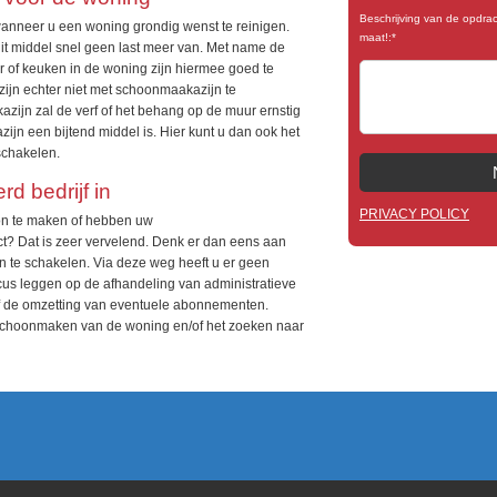
Beschrijving van de opdrac
anneer u een woning grondig wenst te reinigen.
maat!:*
it middel snel geen last meer van. Met name de
 of keuken in de woning zijn hiermee goed te
ijn echter niet met schoonmaakazijn te
azijn zal de verf of het behang op de muur ernstig
jn een bijtend middel is. Hier kunt u dan ook het
schakelen.
d bedrijf in
PRIVACY POLICY
oon te maken of hebben uw
 Dat is zeer vervelend. Denk er dan eens aan
in te schakelen. Via deze weg heeft u er geen
cus leggen op de afhandeling van administratieve
of de omzetting van eventuele abonnementen.
t schoonmaken van de woning en/of het zoeken naar