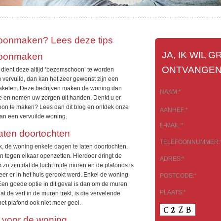
hoonmaken? Lees deze tips
JA, IK WIL
hoonmaken
ONTVANGEN
ient deze altijd ‘bezemschoon’ te worden
 vervuild, dan kan het zeer gewenst zijn een
Please
chakelen. Deze bedrijven maken de woning dan
NAAM:*
leave
e en nemen uw zorgen uit handen. Denkt u er
this
hoon te maken? Lees dan dit blog en ontdek onze
AANHEF:*
field
van een vervuilde woning.
empty.
E-MAIL:*
laten doortochten
TELEFOONNUMMER:
k, de woning enkele dagen te laten doortochten.
n tegen elkaar openzetten. Hierdoor dringt de
ADRES:*
zo zijn dat de lucht in de muren en de plafonds is
er er in het huis gerookt werd. Enkel de woning
POSTCODE:*
Een goede optie in dit geval is dan om de muren
PLAATS:*
t de verf in de muren trekt, is die vervelende
 het plafond ook niet meer geel.
 voor de woning