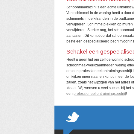
Schoonmaakazijn is een echte uitkomst w
Van schimmel in de woning heeft u door d
schimmels in de kitranden in de badkamer
verwijderen. Schimmelplekken op muren z
verwijderen. Sterker nog, het schoonmaak
aantasten. Dit komt doordat schoonmaakazi
beste een gespecialiseerd bedrijf voor in
Schakel een gespecialiseer
Heeft u geen tijd om zelf de woning sch
schoonmaakwerkzaamheden weinig effect?
om een professioneel ontruimingsbedrijf 
omkijken meer naar en kunt u meer de fo
zaken, zoals het wijzigen van het adres 
Ideaal. Wij wensen u veel succes bij he
een
professioneel ontruimingsbedrijf
!