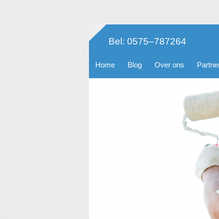
Bel: 0575–787264
Home
Blog
Over ons
Partne