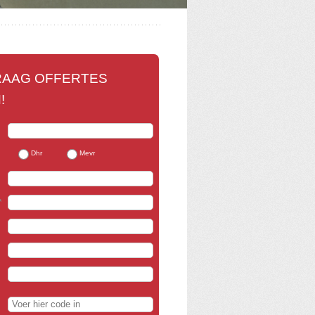
 GRAAG OFFERTES
!
Dhr
Mevr
*