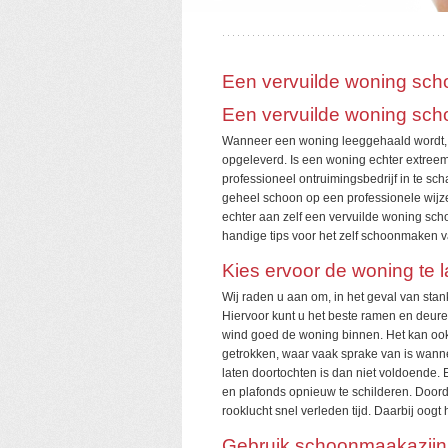
Een vervuilde woning sc
Een vervuilde woning sc
Wanneer een woning leeggehaald wordt, d
opgeleverd. Is een woning echter extreem
professioneel ontruimingsbedrijf in te s
geheel schoon op een professionele wijz
echter aan zelf een vervuilde woning sc
handige tips voor het zelf schoonmaken 
Kies ervoor de woning te 
Wij raden u aan om, in het geval van stan
Hiervoor kunt u het beste ramen en deure
wind goed de woning binnen. Het kan ook 
getrokken, waar vaak sprake van is wanne
laten doortochten is dan niet voldoende. 
en plafonds opnieuw te schilderen. Doorda
rooklucht snel verleden tijd. Daarbij oogt
Gebruik schoonmaakazijn