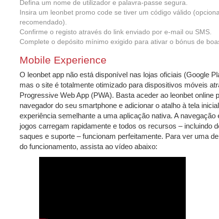
Defina um nome de utilizador e palavra-passe segura.
Insira um leonbet promo code se tiver um código válido (opcion
recomendado).
Confirme o registo através do link enviado por e-mail ou SMS.
Complete o depósito mínimo exigido para ativar o bónus de boa
Mobile Experience
O leonbet app não está disponível nas lojas oficiais (Google P
mas o site é totalmente otimizado para dispositivos móveis a
Progressive Web App (PWA). Basta aceder ao leonbet online p
navegador do seu smartphone e adicionar o atalho à tela inici
experiência semelhante a uma aplicação nativa. A navegação é
jogos carregam rapidamente e todos os recursos – incluindo d
saques e suporte – funcionam perfeitamente. Para ver uma d
do funcionamento, assista ao vídeo abaixo: