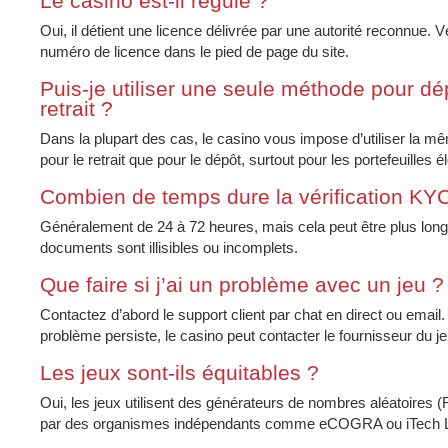
Le casino est-il régulé ?
Oui, il détient une licence délivrée par une autorité reconnue. Vé
numéro de licence dans le pied de page du site.
Puis-je utiliser une seule méthode pour dé
retrait ?
Dans la plupart des cas, le casino vous impose d’utiliser la 
pour le retrait que pour le dépôt, surtout pour les portefeuilles é
Combien de temps dure la vérification KY
Généralement de 24 à 72 heures, mais cela peut être plus long 
documents sont illisibles ou incomplets.
Que faire si j’ai un problème avec un jeu ?
Contactez d’abord le support client par chat en direct ou email. 
problème persiste, le casino peut contacter le fournisseur du je
Les jeux sont-ils équitables ?
Oui, les jeux utilisent des générateurs de nombres aléatoires (
par des organismes indépendants comme eCOGRA ou iTech 