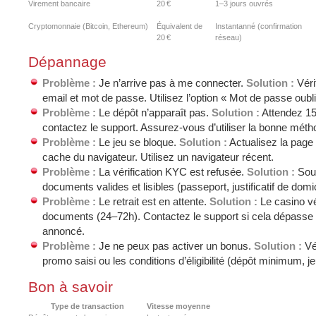
Virement bancaire
20 €
1–3 jours ouvrés
Cryptomonnaie (Bitcoin, Ethereum)
Équivalent de
Instantanné (confirmation
20 €
réseau)
Dépannage
Problème :
Je n’arrive pas à me connecter.
Solution :
Véri
email et mot de passe. Utilisez l’option « Mot de passe oubli
Problème :
Le dépôt n’apparaît pas.
Solution :
Attendez 15
contactez le support. Assurez-vous d’utiliser la bonne méth
Problème :
Le jeu se bloque.
Solution :
Actualisez la page 
cache du navigateur. Utilisez un navigateur récent.
Problème :
La vérification KYC est refusée.
Solution :
Sou
documents valides et lisibles (passeport, justificatif de domic
Problème :
Le retrait est en attente.
Solution :
Le casino vér
documents (24–72h). Contactez le support si cela dépasse l
annoncé.
Problème :
Je ne peux pas activer un bonus.
Solution :
Vér
promo saisi ou les conditions d’éligibilité (dépôt minimum, j
Bon à savoir
Type de transaction
Vitesse moyenne