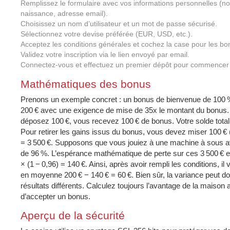
Remplissez le formulaire avec vos informations personnelles (n
naissance, adresse email).
Choisissez un nom d’utilisateur et un mot de passe sécurisé.
Sélectionnez votre devise préférée (EUR, USD, etc.).
Acceptez les conditions générales et cochez la case pour les bo
Validez votre inscription via le lien envoyé par email.
Connectez-vous et effectuez un premier dépôt pour commencer 
Mathématiques des bonus
Prenons un exemple concret : un bonus de bienvenue de 100 
200 € avec une exigence de mise de 35x le montant du bonus.
déposez 100 €, vous recevez 100 € de bonus. Votre solde total
Pour retirer les gains issus du bonus, vous devez miser 100 €
= 3 500 €. Supposons que vous jouiez à une machine à sous 
de 96 %. L’espérance mathématique de perte sur ces 3 500 € e
× (1 − 0,96) = 140 €. Ainsi, après avoir rempli les conditions, il
en moyenne 200 € − 140 € = 60 €. Bien sûr, la variance peut d
résultats différents. Calculez toujours l’avantage de la maison 
d’accepter un bonus.
Aperçu de la sécurité