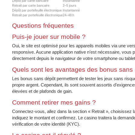
Dépôt par carte bancaire
Instantanné
Retrait par carte bancaire
2–5 jours
Dépôt par portefeuille électronique
Instantanné
Retrait par portefeuille électronique
24–48 h
Questions fréquentes
Puis-je jouer sur mobile ?
Oui, le site est optimisé pour les appareils mobiles via une ver
responsive. Aucune application native n’est nécessaire, vous 
directement depuis le navigateur de votre smartphone ou tablet
Quels sont les avantages des bonus sans 
Les bonus sans dépôt permettent de tester les jeux sans risqu
propre argent. Cependant, ils sont souvent assortis d’exigenc
élevées et de plafonds de gain.
Comment retirer mes gains ?
Connectez-vous, allez dans la section « Retrait », choisissez 
indiquez le montant et confirmez. Le casino traitera la demand
vérification de votre identité (KYC).