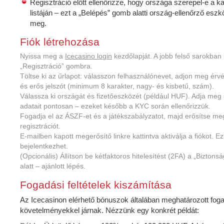
Regisztráció előtt ellenőrizze, hogy országa szerepel-e a k
listáján – ezt a „Belépés” gomb alatti ország-ellenőrző eszk
meg.
Fiók létrehozása
Nyissa meg a
Icecasino login
kezdőlapját. A jobb felső sarokban 
„Regisztráció” gombra.
Töltse ki az űrlapot: válasszon felhasználónevet, adjon meg érvé
és erős jelszót (minimum 8 karakter, nagy- és kisbetű, szám).
Válassza ki országát és fizetőeszközét (például HUF). Adja me
adatait pontosan – ezeket később a KYC során ellenőrizzük.
Fogadja el az ÁSZF-et és a játékszabályzatot, majd erősítse me
regisztrációt.
E‑mailben kapott megerősítő linkre kattintva aktiválja a fiókot. 
bejelentkezhet.
(Opcionális) Állítson be kétfaktoros hitelesítést (2FA) a „Bizton
alatt – ajánlott lépés.
Fogadási feltételek kiszámítása
Az Icecasinon elérhető bónuszok általában meghatározott fog
követelményekkel járnak. Nézzünk egy konkrét példát: