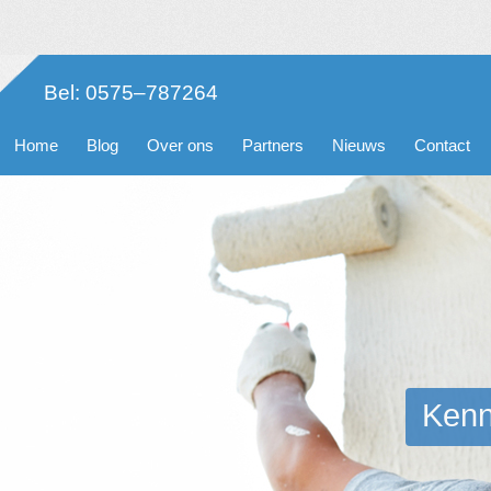
Bel: 0575–787264
Home
Blog
Over ons
Partners
Nieuws
Contact
Kenn