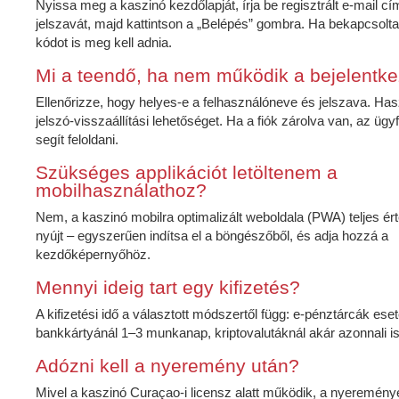
Nyissa meg a kaszinó kezdőlapját, írja be regisztrált e‑mail cí
jelszavát, majd kattintson a „Belépés” gombra. Ha bekapcsolta
kódot is meg kell adnia.
Mi a teendő, ha nem működik a bejelentk
Ellenőrizze, hogy helyes-e a felhasználóneve és jelszava. Has
jelszó-visszaállítási lehetőséget. Ha a fiók zárolva van, az ügyf
segít feloldani.
Szükséges applikációt letöltenem a
mobilhasználathoz?
Nem, a kaszinó mobilra optimalizált weboldala (PWA) teljes ér
nyújt – egyszerűen indítsa el a böngészőből, és adja hozzá a
kezdőképernyőhöz.
Mennyi ideig tart egy kifizetés?
A kifizetési idő a választott módszertől függ: e‑pénztárcák ese
bankkártyánál 1–3 munkanap, kriptovalutáknál akár azonnali is
Adózni kell a nyeremény után?
Mivel a kaszinó Curaçao-i licensz alatt működik, a nyereménye