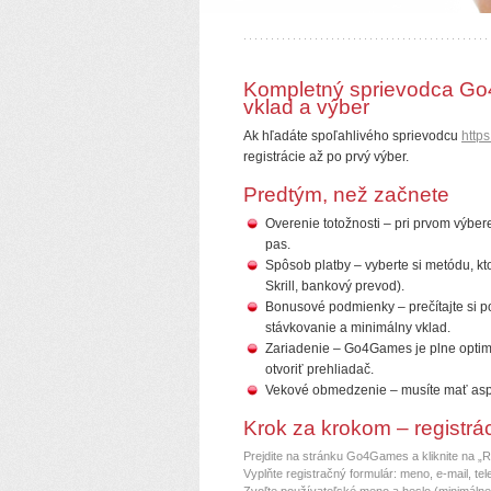
Kompletný sprievodca Go
vklad a výber
Ak hľadáte spoľahlivého sprievodcu
https
registrácie až po prvý výber.
Predtým, než začnete
Overenie totožnosti – pri prvom výbe
pas.
Spôsob platby – vyberte si metódu, kto
Skrill, bankový prevod).
Bonusové podmienky – prečítajte si 
stávkovanie a minimálny vklad.
Zariadenie – Go4Games je plne optim
otvoriť prehliadač.
Vekové obmedzenie – musíte mať aspo
Krok za krokom – registrá
Prejdite na stránku Go4Games a kliknite na „Re
Vyplňte registračný formulár: meno, e-mail, te