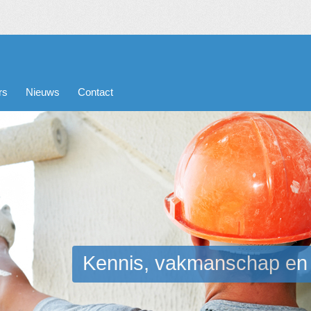
rs
Nieuws
Contact
Kennis, vakmanschap en k