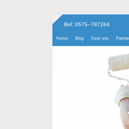
Bel: 0575–787264
Home
Blog
Over ons
Partne