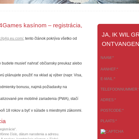
4Games kasínom – registrácia,
JA, IK WIL
://g4g.eu.com/
, tento článok pokrýva všetko od
ONTVANGEN
Please
NAAM:*
leave
re budete musieť nahrať občiansky preukaz alebo
this
AANHEF:*
field
empty.
rú plánujete použiť na vklad aj výber (napr. Visa,
E-MAIL:*
podmienky bonusu, najmä požiadavky na
TELEFOONNUMMER:
alizované pre mobilné zariadenia (PWA), stačí
ADRES:*
ň 18 rokov a byť v súlade s miestnymi zákonmi.
POSTCODE:*
cia
PLAATS:*
gistrácia“.
lefónne číslo, dátum narodenia a adresu.