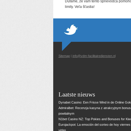
Dúfame, že vám tento sprievodca pomohol
limity. Veľa šťastia!
Sitemap
|
info@vdm-facilitairediensten.nl
Laatste nieuws
Dynabet Casino: Een Frisse Wind in de Online Go
Admiralbet: Recenzja kasyna z atrakcyjnym bonu
powitalnym
N1bet Casino NZ: Top Pokies and Bonuses for Kiwi
Eurojackpot: La emoción del sorteo de hoy vierne
vidas