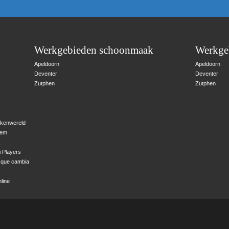
Werkgebieden schoonmaak
Werkgeb
Apeldoorn
Apeldoorn
Deventer
Deventer
Zutphen
Zutphen
kkenwereld
sem
 Players
s que cambia
line