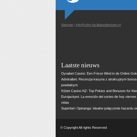
Sitemap
|
info@vdm-facilitairediensten.nl
Laatste nieuws
Dynabet Casino: Een Frisse Wind in de Online Go
Admiralbet: Recenzja kasyna z atrakcyjnym bonu
powitalnym
N1bet Casino NZ: Top Pokies and Bonuses for Kiwi
Eurojackpot: La emoción del sorteo de hoy vierne
vidas
Superbet i Spinanga: Idealne połączenie hazardu on
© Copyright All rights Reserved