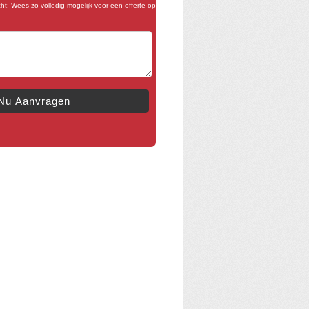
ht: Wees zo volledig mogelijk voor een offerte op