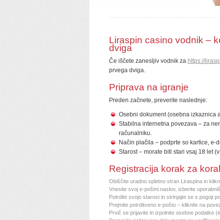
Liraspin casino vodnik – 
dviga
Če iščete zanesljiv vodnik za
https://lirasp
prvega dviga.
Priprava na igranje
Preden začnete, preverite naslednje:
Osebni dokument (osebna izkaznica ali 
Stabilna internetna povezava – za ne
računalniku.
Način plačila – podprte so kartice, e-
Starost – morate biti stari vsaj 18 let
Registracija korak za kor
Obiščite uradno spletno stran Liraspina in kli
Vnesite svoj e-poštni naslov, izberite uporabn
Potrdite svojo starost in strinjajte se s pogoji p
Prejmite potrditveno e-pošto – kliknite na pove
Prvič se prijavite in izpolnite osebne podatke (