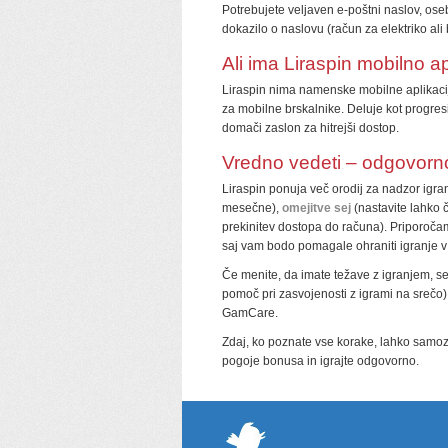
Potrebujete veljaven e‑poštni naslov, oseb
dokazilo o naslovu (račun za elektriko ali 
Ali ima Liraspin mobilno ap
Liraspin nima namenske mobilne aplikacij
za mobilne brskalnike. Deluje kot progres
domači zaslon za hitrejši dostop.
Vredno vedeti – odgovorno
Liraspin ponuja več orodij za nadzor igra
mesečne),
omejitve sej
(nastavite lahko č
prekinitev dostopa do računa). Priporočam
saj vam bodo pomagale ohraniti igranje v 
Če menite, da imate težave z igranjem, s
pomoč pri zasvojenosti z igrami na srečo).
GamCare.
Zdaj, ko poznate vse korake, lahko samoz
pogoje bonusa in igrajte odgovorno.