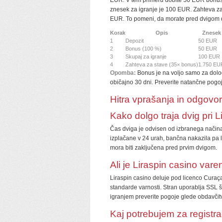
EUR. V tem primeru dobite 50 EUR bonusa
znesek za igranje je 100 EUR. Zahteva za
EUR. To pomeni, da morate pred dvigom 
Korak
Opis
Znesek
1
Depozit
50 EUR
2
Bonus (100 %)
50 EUR
3
Skupaj za igranje
100 EUR
4
Zahteva za stave (35× bonus)
1.750 EU
Opomba:
Bonus je na voljo samo za določe
običajno 30 dni. Preverite natančne pogo
Hitra vprašanja in odgovor
Kako dolgo traja dvig pri 
Čas dviga je odvisen od izbranega načina p
izplačane v 24 urah, bančna nakazila pa l
mora biti zaključena pred prvim dvigom.
Ali je Liraspin casino vare
Liraspin casino deluje pod licenco Cura
standarde varnosti. Stran uporablja SSL š
igranjem preverite pogoje glede obdavčitv
Kaj potrebujem za registra