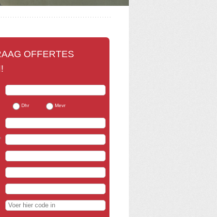
 GRAAG OFFERTES
!
Dhr
Mevr
*