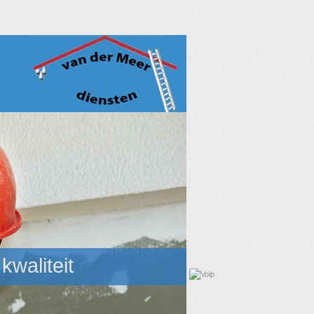
waliteit