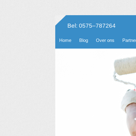
Bel: 0575–787264
Home
Blog
Over ons
Partne