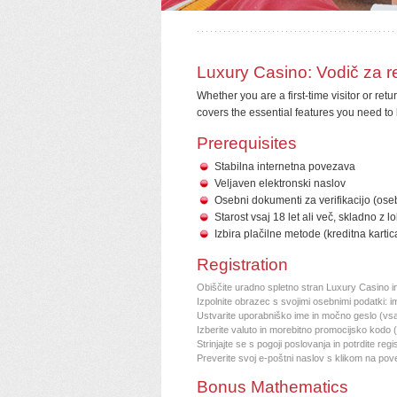
Luxury Casino: Vodič za re
Whether you are a first-time visitor or retu
covers the essential features you need to
Prerequisites
Stabilna internetna povezava
Veljaven elektronski naslov
Osebni dokumenti za verifikacijo (osebn
Starost vsaj 18 let ali več, skladno z
Izbira plačilne metode (kreditna karti
Registration
Obiščite uradno spletno stran Luxury Casino in
Izpolnite obrazec s svojimi osebnimi podatki: i
Ustvarite uporabniško ime in močno geslo (vsaj
Izberite valuto in morebitno promocijsko kodo (
Strinjajte se s pogoji poslovanja in potrdite regis
Preverite svoj e-poštni naslov s klikom na po
Bonus Mathematics