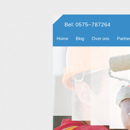
Bel: 0575–787264
Home
Blog
Over ons
Partne