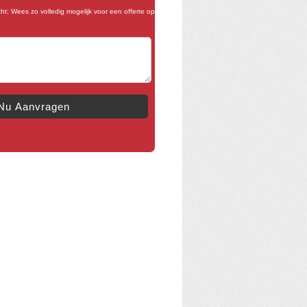
ht: Wees zo volledig mogelijk voor een offerte op