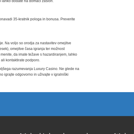
jo lahko dodate na domači zaslon.
ponavadi 35-kratnik pologa in bonusa. Preverite
. Na voljo so orodja za nastavitev omejitve
esek), omejitve časa igranja ter možnost
e menite, da imate težave s hazardiranjem, lahko
 ali kontaktirate podporo.
oljšega razumevanja Luxury Casino. Ne glede na
dno igrajte odgovorno in uživajte v igralniški