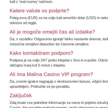
tudi z ‘real money’ načinom.
Katere valute so podprte?
Poleg evra (EUR) so na voljo tudi ameriški dolar (USD) in nekaj
odvisno od regije.
Ali je mogoče omejiti čas ali izdatke?
Da, v razdelku ‘Odgovorno igranje’ lahko nastavite dnevne, ted
mesečne omejitve depozitov ter časovne omejitve.
Kako kontaktiram podporo?
Podpora je na voljo 24/7 preko klepeta v živo in e-pošte. Odziv
običajno manj kot 5 minut v klepetu.
Ali ima Malina Casino VIP program?
Da, zveste igralce nagrajuje z ekskluzivnimi bonusi, višjimi lim
upraviteljem. Pridružite se po povabilu.
Zaključek
Zdaj imate vse potrebne informacije za varno in prijetno izkušnj
Casino. Ne pozabite prebrati pogojev, igrati odgovorno in uporab