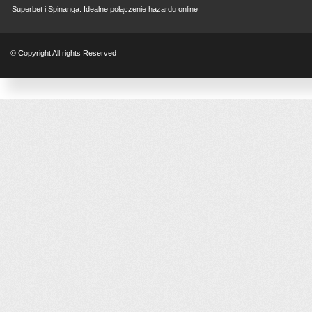
Superbet i Spinanga: Idealne połączenie hazardu online
© Copyright All rights Reserved