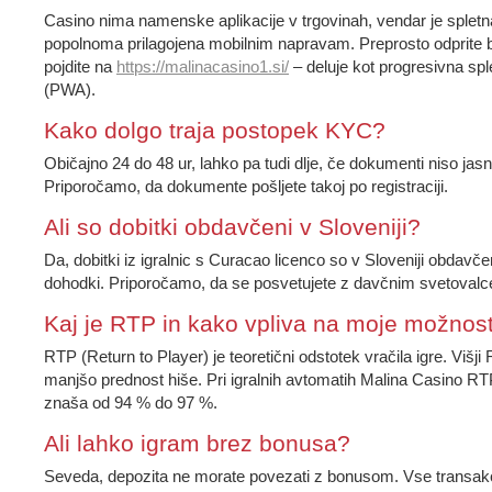
Casino nima namenske aplikacije v trgovinah, vendar je spletn
popolnoma prilagojena mobilnim napravam. Preprosto odprite b
pojdite na
https://malinacasino1.si/
– deluje kot progresivna sple
(PWA).
Kako dolgo traja postopek KYC?
Običajno 24 do 48 ur, lahko pa tudi dlje, če dokumenti niso jasn
Priporočamo, da dokumente pošljete takoj po registraciji.
Ali so dobitki obdavčeni v Sloveniji?
Da, dobitki iz igralnic s Curacao licenco so v Sloveniji obdavčen
dohodki. Priporočamo, da se posvetujete z davčnim svetoval
Kaj je RTP in kako vpliva na moje možnost
RTP (Return to Player) je teoretični odstotek vračila igre. Višj
manjšo prednost hiše. Pri igralnih avtomatih Malina Casino RT
znaša od 94 % do 97 %.
Ali lahko igram brez bonusa?
Seveda, depozita ne morate povezati z bonusom. Vse transak