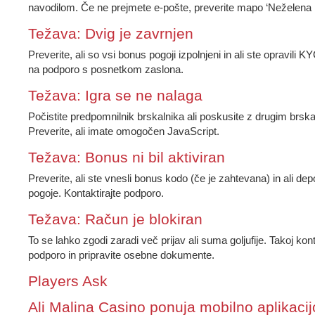
navodilom. Če ne prejmete e-pošte, preverite mapo ‘Neželena 
Težava: Dvig je zavrnjen
Preverite, ali so vsi bonus pogoji izpolnjeni in ali ste opravili K
na podporo s posnetkom zaslona.
Težava: Igra se ne nalaga
Počistite predpomnilnik brskalnika ali poskusite z drugim brsk
Preverite, ali imate omogočen JavaScript.
Težava: Bonus ni bil aktiviran
Preverite, ali ste vnesli bonus kodo (če je zahtevana) in ali depo
pogoje. Kontaktirajte podporo.
Težava: Račun je blokiran
To se lahko zgodi zaradi več prijav ali suma goljufije. Takoj kont
podporo in pripravite osebne dokumente.
Players Ask
Ali Malina Casino ponuja mobilno aplikaci