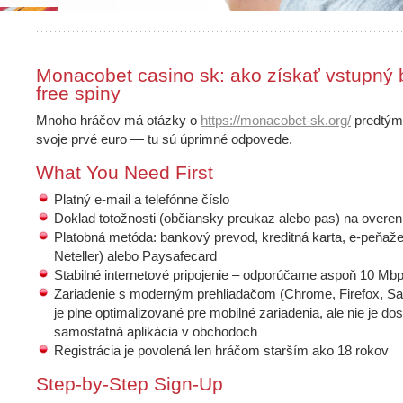
Monacobet casino sk: ako získať vstupný
free spiny
Mnoho hráčov má otázky o
https://monacobet-sk.org/
predtým,
svoje prvé euro — tu sú úprimné odpovede.
What You Need First
Platný e‑mail a telefónne číslo
Doklad totožnosti (občiansky preukaz alebo pas) na overen
Platobná metóda: bankový prevod, kreditná karta, e‑peňažen
Neteller) alebo Paysafecard
Stabilné internetové pripojenie – odporúčame aspoň 10 Mb
Zariadenie s moderným prehliadačom (Chrome, Firefox, Saf
je plne optimalizované pre mobilné zariadenia, ale nie je do
samostatná aplikácia v obchodoch
Registrácia je povolená len hráčom starším ako 18 rokov
Step-by-Step Sign-Up