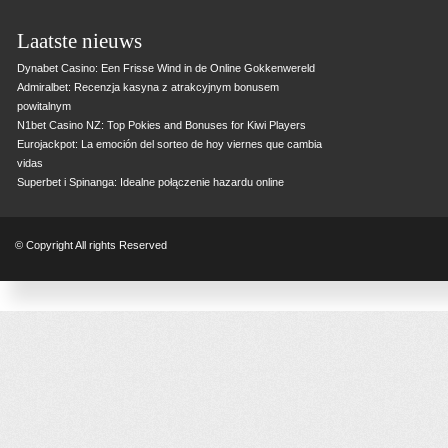
Laatste nieuws
Dynabet Casino: Een Frisse Wind in de Online Gokkenwereld
Admiralbet: Recenzja kasyna z atrakcyjnym bonusem
powitalnym
N1bet Casino NZ: Top Pokies and Bonuses for Kiwi Players
Eurojackpot: La emoción del sorteo de hoy viernes que cambia
vidas
Superbet i Spinanga: Idealne połączenie hazardu online
© Copyright All rights Reserved