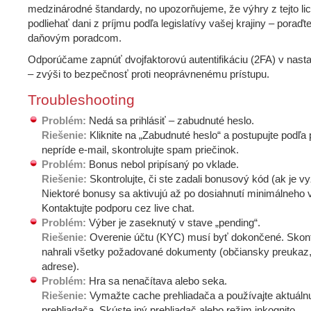
medzinárodné štandardy, no upozorňujeme, že výhry z tejto l
podliehať dani z príjmu podľa legislatívy vašej krajiny – poraďt
daňovým poradcom.
Odporúčame zapnúť dvojfaktorovú autentifikáciu (2FA) v nast
– zvýši to bezpečnosť proti neoprávnenému prístupu.
Troubleshooting
Problém:
Nedá sa prihlásiť – zabudnuté heslo.
Riešenie:
Kliknite na „Zabudnuté heslo“ a postupujte podľa
nepríde e‑mail, skontrolujte spam priečinok.
Problém:
Bonus nebol pripísaný po vklade.
Riešenie:
Skontrolujte, či ste zadali bonusový kód (ak je v
Niektoré bonusy sa aktivujú až po dosiahnutí minimálneho 
Kontaktujte podporu cez live chat.
Problém:
Výber je zaseknutý v stave „pending“.
Riešenie:
Overenie účtu (KYC) musí byť dokončené. Skontro
nahrali všetky požadované dokumenty (občiansky preukaz,
adrese).
Problém:
Hra sa nenačítava alebo seka.
Riešenie:
Vymažte cache prehliadača a používajte aktuálnu
prehliadača. Skúste iný prehliadač alebo režim inkognito.