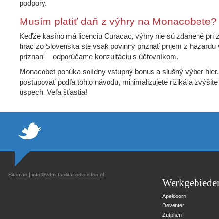
podpory.
Musím platiť daň z výhry na Monacobete?
Keďže kasíno má licenciu Curacao, výhry nie sú zdanené pri z
hráč zo Slovenska ste však povinný priznať príjem z hazard
priznaní – odporúčame konzultáciu s účtovníkom.
Monacobet ponúka solídny vstupný bonus a slušný výber hier.
postupovať podľa tohto návodu, minimalizujete riziká a zvýšit
úspech. Veľa šťastia!
Sitemap
|
info@vdm-facilitairediensten.nl
Werkgebiede
Apeldoorn
Deventer
Zutphen