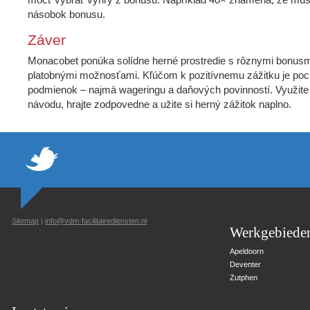
násobok bonusu.
Záver
Monacobet ponúka solídne herné prostredie s rôznymi bonusm
platobnými možnosťami. Kľúčom k pozitívnemu zážitku je po
podmienok – najmä wageringu a daňových povinností. Využite t
návodu, hrajte zodpovedne a užite si herný zážitok naplno.
Sitemap
|
info@vdm-facilitairediensten.nl
Werkgebiede
Apeldoorn
Deventer
Zutphen