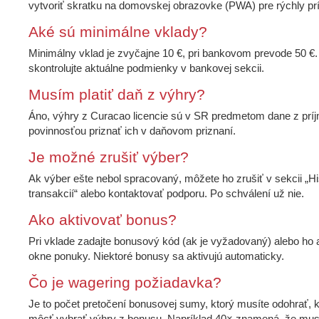
vytvoriť skratku na domovskej obrazovke (PWA) pre rýchly prí
Aké sú minimálne vklady?
Minimálny vklad je zvyčajne 10 €, pri bankovom prevode 50 €
skontrolujte aktuálne podmienky v bankovej sekcii.
Musím platiť daň z výhry?
Áno, výhry z Curacao licencie sú v SR predmetom dane z prí
povinnosťou priznať ich v daňovom priznaní.
Je možné zrušiť výber?
Ak výber ešte nebol spracovaný, môžete ho zrušiť v sekcii „Hi
transakcií“ alebo kontaktovať podporu. Po schválení už nie.
Ako aktivovať bonus?
Pri vklade zadajte bonusový kód (ak je vyžadovaný) alebo ho a
okne ponuky. Niektoré bonusy sa aktivujú automaticky.
Čo je wagering požiadavka?
Je to počet pretočení bonusovej sumy, ktorý musíte odohrať,
môcť vybrať výhry z bonusu. Napríklad 40× znamená, že musí