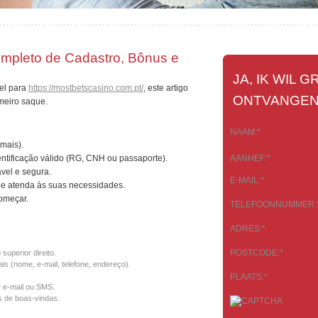
ompleto de Cadastro, Bônus e
JA, IK WIL
el para
https://mostbetscasino.com.pt/
, este artigo
ONTVANGEN
imeiro saque.
Please
NAAM:*
leave
mais).
this
tificação válido (RG, CNH ou passaporte).
AANHEF:*
field
empty.
vel e segura.
E-MAIL:*
e atenda às suas necessidades.
começar.
TELEFOONNUMMER:
ADRES:*
POSTCODE:*
superior direito.
s (nome, e-mail, telefone, endereço).
PLAATS:*
r e-mail ou SMS.
s de boas-vindas.