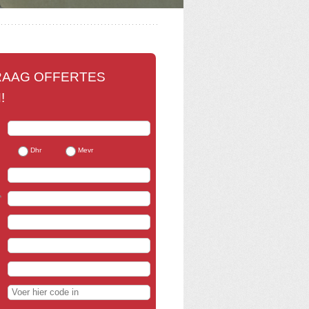
 GRAAG OFFERTES
!
Dhr
Mevr
*