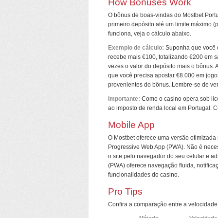
How Bonuses Work
O bônus de boas-vindas do Mostbet Port
primeiro depósito até um limite máximo (
funciona, veja o cálculo abaixo.
Exemplo de cálculo:
Suponha que você d
recebe mais €100, totalizando €200 em sal
vezes o valor do depósito mais o bônus. A
que você precisa apostar €8.000 em jogo
provenientes do bônus. Lembre-se de veri
Importante:
Como o casino opera sob lic
ao imposto de renda local em Portugal. C
Mobile App
O Mostbet oferece uma versão otimizada 
Progressive Web App (PWA). Não é necessá
o site pelo navegador do seu celular e adi
(PWA) oferece navegação fluida, notifica
funcionalidades do casino.
Pro Tips
Confira a comparação entre a velocidade