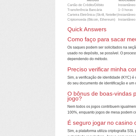
Método
Velocidade
Cartão de Crédito/Débito
Instantâneo
Transferência Bancária
1–3 horas
Carteira Eletrônica (Skrill, Neteller)
Instantâneo
Criptomoeda (Bitcoin, Ethereum)
Instantâneo
Quick Answers
Como faço para sacar m
Os saques podem ser solicitados na seçã
usado no depósito, se possível. O proce
dependendo do método.
Preciso verificar minha co
Sim, a verificação de identidade (KYC) é 
do seu documento de identificação e um 
O bônus de boas-vindas 
jogo?
Nem todos os jogos contribuem igualmente
100%, enquanto jogos de mesa podem cont
É seguro jogar no casino 
Sim, a plataforma utiliza criptografia SS