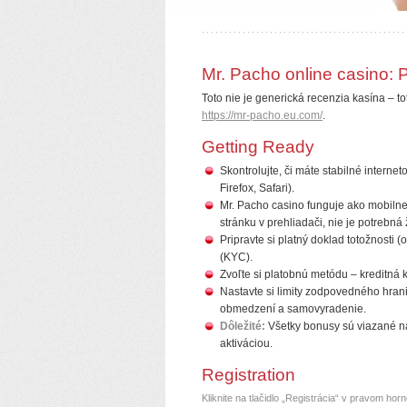
Mr. Pacho online casino: 
Toto nie je generická recenzia kasína – t
https://mr-pacho.eu.com/
.
Getting Ready
Skontrolujte, či máte stabilné intern
Firefox, Safari).
Mr. Pacho casino funguje ako mobilne
stránku v prehliadači, nie je potrebná
Pripravte si platný doklad totožnosti
(KYC).
Zvoľte si platobnú metódu – kreditná ka
Nastavte si limity zodpovedného hrani
obmedzení a samovyradenie.
Dôležité:
Všetky bonusy sú viazané na 
aktiváciou.
Registration
Kliknite na tlačidlo „Registrácia“ v pravom hor