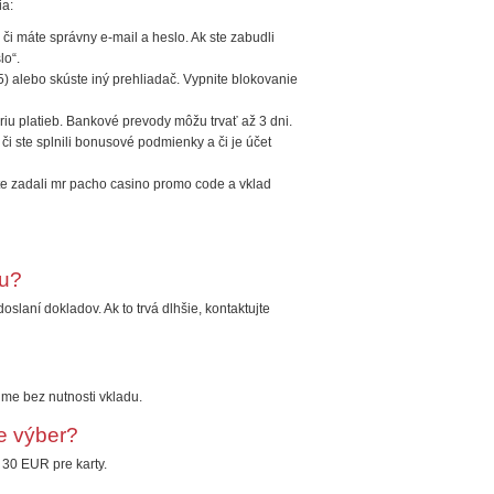
ia:
 či máte správny e-mail a heslo. Ak ste zabudli
lo“.
) alebo skúste iný prehliadač. Vypnite blokovanie
óriu platieb. Bankové prevody môžu trvať až 3 dni.
či ste splnili bonusové podmienky a či je účet
ste zadali mr pacho casino promo code a vklad
tu?
slaní dokladov. Ak to trvá dlhšie, kontaktujte
ime bez nutnosti vkladu.
e výber?
 30 EUR pre karty.