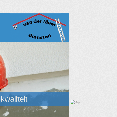
waliteit