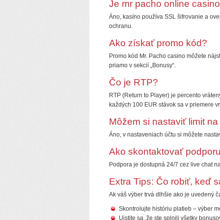
Je mr pacho online casin
Áno, kasíno používa SSL šifrovanie a ove
ochranu.
Ako získať promo kód?
Promo kód Mr. Pacho casino môžete nájsť 
priamo v sekcií „Bonusy“.
Čo je RTP?
RTP (Return to Player) je percento vrát
každých 100 EUR stávok sa v priemere vr
Môžem si nastaviť limit na
Áno, v nastaveniach účtu si môžete nasta
Ako skontaktovať podpor
Podpora je dostupná 24/7 cez live chat n
Extra Tips: Čo robiť, keď 
Ak váš výber trvá dlhšie ako je uvedený ča
Skontrolujte históriu platieb – výber 
Uistite sa, že ste splnili všetky bonu