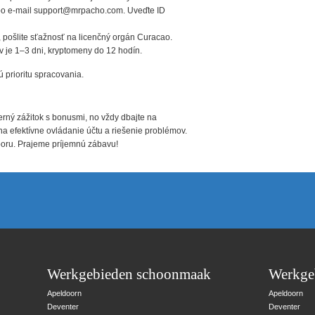
bo e-mail
support@mrpacho.com
. Uveďte ID
pošlite sťažnosť na licenčný orgán Curacao.
 je 1–3 dni, kryptomeny do 12 hodín.
 prioritu spracovania.
rný zážitok s bonusmi, no vždy dbajte na
a efektívne ovládanie účtu a riešenie problémov.
poru. Prajeme príjemnú zábavu!
Werkgebieden schoonmaak
Werkgeb
Apeldoorn
Apeldoorn
Deventer
Deventer