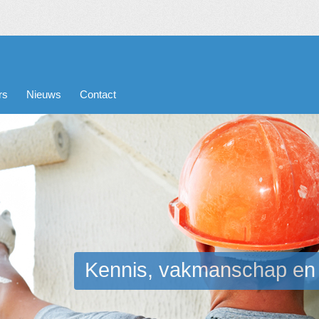
rs
Nieuws
Contact
Kennis, vakmanschap en k