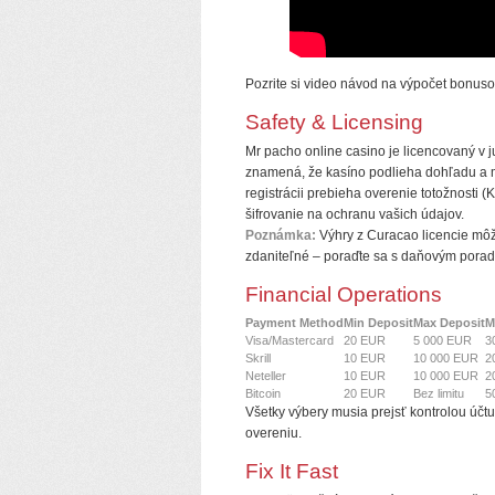
Pozrite si video návod na výpočet bonus
Safety & Licensing
Mr pacho online casino je licencovaný v ju
znamená, že kasíno podlieha dohľadu a m
registrácii prebieha overenie totožnosti 
šifrovanie na ochranu vašich údajov.
Poznámka:
Výhry z Curacao licencie môžu
zdaniteľné – poraďte sa s daňovým pora
Financial Operations
Payment Method
Min Deposit
Max Deposit
M
Visa/Mastercard
20 EUR
5 000 EUR
3
Skrill
10 EUR
10 000 EUR
2
Neteller
10 EUR
10 000 EUR
2
Bitcoin
20 EUR
Bez limitu
5
Všetky výbery musia prejsť kontrolou účtu.
overeniu.
Fix It Fast