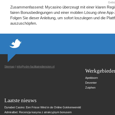
Gebü
Zusammenfassend: Mycasino überzeugt mit einer klaren Regis
fairen Bonusbedingungen und einer mobilen Lösung ohne App
Folgen Sie dieser Anleitung, um sofort loszulegen und die Platt
auszuschöpfen.
Sitemap
|
info@vdm-facilitairediensten.nl
Werkgebiede
Apeldoorn
Deventer
Zutphen
Laatste nieuws
Dynabet Casino: Een Frisse Wind in de Online Gokkenwereld
Admiralbet: Recenzja kasyna z atrakcyjnym bonusem