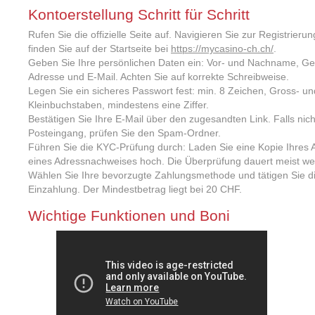
Kontoerstellung Schritt für Schritt
Rufen Sie die offizielle Seite auf. Navigieren Sie zur Registrieru
finden Sie auf der Startseite bei
https://mycasino-ch.ch/
.
Geben Sie Ihre persönlichen Daten ein: Vor- und Nachname, G
Adresse und E-Mail. Achten Sie auf korrekte Schreibweise.
Legen Sie ein sicheres Passwort fest: min. 8 Zeichen, Gross- un
Kleinbuchstaben, mindestens eine Ziffer.
Bestätigen Sie Ihre E-Mail über den zugesandten Link. Falls nich
Posteingang, prüfen Sie den Spam-Ordner.
Führen Sie die KYC-Prüfung durch: Laden Sie eine Kopie Ihres
eines Adressnachweises hoch. Die Überprüfung dauert meist we
Wählen Sie Ihre bevorzugte Zahlungsmethode und tätigen Sie di
Einzahlung. Der Mindestbetrag liegt bei 20 CHF.
Wichtige Funktionen und Boni