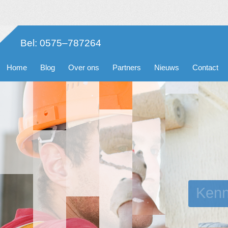
Bel: 0575–787264
Home
Blog
Over ons
Partners
Nieuws
Contact
Kenn