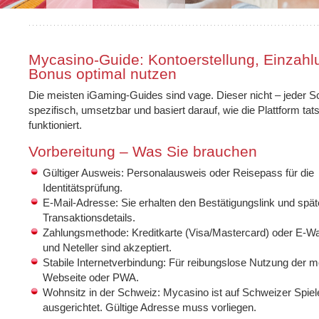
Mycasino-Guide: Kontoerstellung, Einzahl
Bonus optimal nutzen
Die meisten iGaming-Guides sind vage. Dieser nicht – jeder Schr
spezifisch, umsetzbar und basiert darauf, wie die Plattform tat
funktioniert.
Vorbereitung – Was Sie brauchen
Gültiger Ausweis: Personalausweis oder Reisepass für die
Identitätsprüfung.
E-Mail-Adresse: Sie erhalten den Bestätigungslink und spät
Transaktionsdetails.
Zahlungsmethode: Kreditkarte (Visa/Mastercard) oder E-Wall
und Neteller sind akzeptiert.
Stabile Internetverbindung: Für reibungslose Nutzung der m
Webseite oder PWA.
Wohnsitz in der Schweiz: Mycasino ist auf Schweizer Spiel
ausgerichtet. Gültige Adresse muss vorliegen.