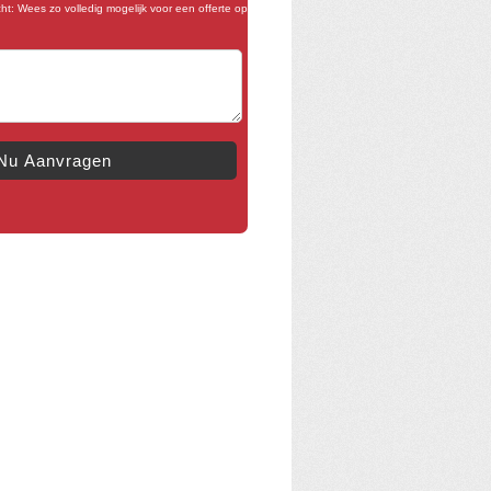
ht: Wees zo volledig mogelijk voor een offerte op