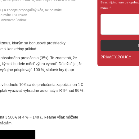
, heslo (min. 8 znakov, obsahujúce číslicu a veľké
Beschrijving van de opdrac
maat!:*
) a zadajte propagačný kód, ak ho máte.
e máte 18+ rokov.
de overovací odkaz.
.
izmus, ktorým sa bonusové prostriedky
 si konkrétny príklad:
PRIVACY POLICY
‑násobného pretočenia (35x). To znamená, že
, kým si budete môcť výhru vybrať. Dôležité je, že
zvyčajne prispievajú 100 %, stolové hry (napr.
 v hodnote 10 € sa do pretočenia započíta len 1 €
oplatí využívať výhradne automaty s RTP nad 96 %.
a na 3 500 € je 4 % = 140 €. Reálne však môžete
náciám.