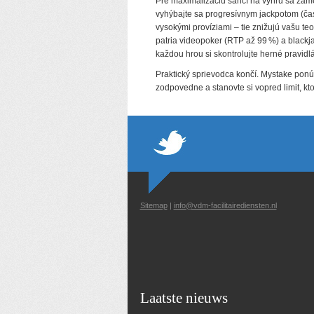
Pre maximalizáciu šancí na výhru sa zam
vyhýbajte sa progresívnym jackpotom (ča
vysokými províziami – tie znižujú vašu t
patria videopoker (RTP až 99 %) a blackj
každou hrou si skontrolujte herné pravidlá 
Praktický sprievodca končí. Mystake ponúk
zodpovedne a stanovte si vopred limit, kto
Sitemap
|
info@vdm-facilitairediensten.nl
Laatste nieuws