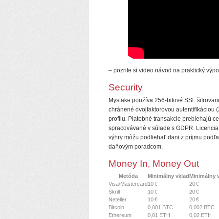
– pozrite si video návod na praktický výpo
Security
Mystake používa 256‑bitové SSL šifrovan
chránené dvojfaktorovou autentifikáciou 
profilu. Platobné transakcie prebiehajú 
spracovávané v súlade s GDPR. Licencia
výhry môžu podliehať dani z príjmu podľa
daňovým poradcom.
Money In, Money Out
Metóda
Minimálny vklad
Minimálny 
Visa/Mastercard
10 €
20 €
Skrill
10 €
20 €
Neteller
10 €
20 €
Bitcoin
0,001 BTC
0,002 BTC
Ethereum
0,01 ETH
0,02 ETH