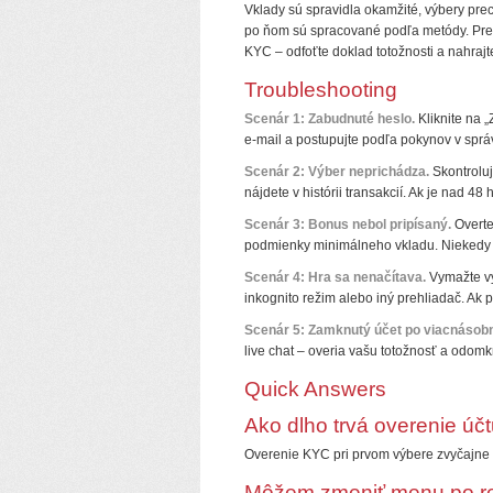
Vklady sú spravidla okamžité, výbery pr
po ňom sú spracované podľa metódy. Pre
KYC – odfoťte doklad totožnosti a nahrajte
Troubleshooting
Scenár 1: Zabudnuté heslo.
Kliknite na 
e‑mail a postupujte podľa pokynov v sprá
Scenár 2: Výber neprichádza.
Skontroluj
nájdete v histórii transakcií. Ak je nad 48
Scenár 3: Bonus nebol pripísaný.
Overte,
podmienky minimálneho vkladu. Niekedy s
Scenár 4: Hra sa nenačítava.
Vymažte vy
inkognito režim alebo iný prehliadač. Ak 
Scenár 5: Zamknutý účet po viacnáso
live chat – overia vašu totožnosť a odomk
Quick Answers
Ako dlho trvá overenie úč
Overenie KYC pri prvom výbere zvyčajne 
Môžem zmeniť menu po reg