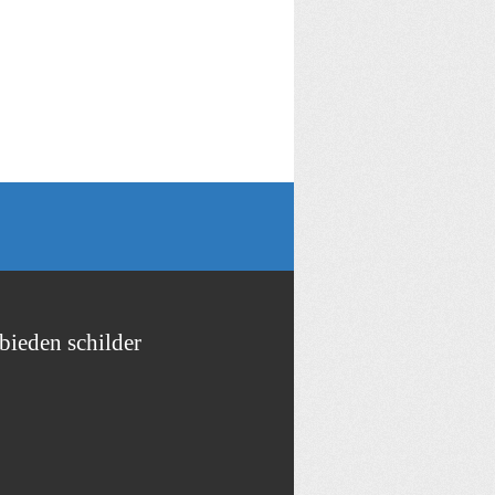
ieden schilder