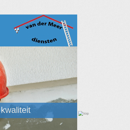
waliteit