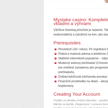
Mystake casino: Kompletný
vkladmi a výhrami
Väčšina iGaming príručiek je nejasná. Táto
realizovateľný a založený na tom, ako pla
Prerequisites
Plnoletosť (18+ rokov). Pri registrácii
Platná e‑mailová adresa a telefónne č
Stabilné internetové pripojenie – od
Moderný webový prehliadač (Chrome, 
pre mobilné zariadenia ako progresív
prehliadača.
Doklad totožnosti (občiansky preukaz
Finančné prostriedky na vklad – akce
kryptomeny.
Creating Your Account
Prejdite na oficiálnu stránku Mystake – použi
Kliknite na tlačidlo „Registrácia“ v pravom hor