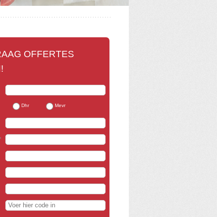
 GRAAG OFFERTES
!
Dhr
Mevr
*