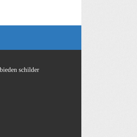
ieden schilder