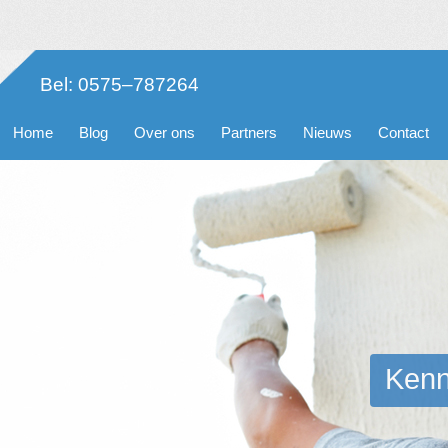
Bel: 0575–787264
Home
Blog
Over ons
Partners
Nieuws
Contact
Kenn