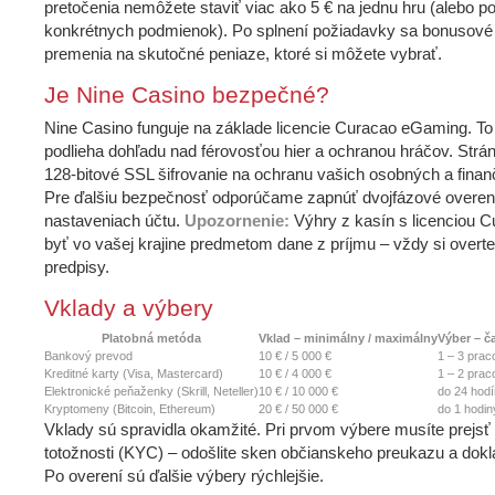
pretočenia nemôžete staviť viac ako 5 € na jednu hru (alebo p
konkrétnych podmienok). Po splnení požiadavky sa bonusové
premenia na skutočné peniaze, ktoré si môžete vybrať.
Je Nine Casino bezpečné?
Nine Casino funguje na základe licencie Curacao eGaming. T
podlieha dohľadu nad férovosťou hier a ochranou hráčov. Strá
128‑bitové SSL šifrovanie na ochranu vašich osobných a finan
Pre ďalšiu bezpečnosť odporúčame zapnúť dvojfázové overeni
nastaveniach účtu.
Upozornenie:
Výhry z kasín s licenciou 
byť vo vašej krajine predmetom dane z príjmu – vždy si overt
predpisy.
Vklady a výbery
Platobná metóda
Vklad – minimálny / maximálny
Výber – č
Bankový prevod
10 € / 5 000 €
1 – 3 prac
Kreditné karty (Visa, Mastercard)
10 € / 4 000 €
1 – 2 prac
Elektronické peňaženky (Skrill, Neteller)
10 € / 10 000 €
do 24 hodí
Kryptomeny (Bitcoin, Ethereum)
20 € / 50 000 €
do 1 hodin
Vklady sú spravidla okamžité. Pri prvom výbere musíte prejs
totožnosti (KYC) – odošlite sken občianskeho preukazu a dokl
Po overení sú ďalšie výbery rýchlejšie.