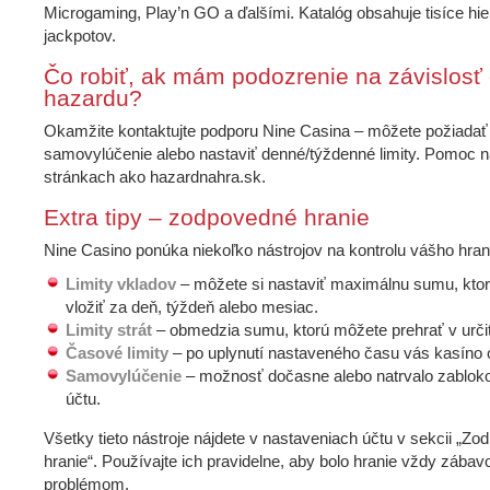
Microgaming, Play’n GO a ďalšími. Katalóg obsahuje tisíce hie
jackpotov.
Čo robiť, ak mám podozrenie na závislosť
hazardu?
Okamžite kontaktujte podporu Nine Casina – môžete požiadať
samovylúčenie alebo nastaviť denné/týždenné limity. Pomoc ná
stránkach ako hazardnahra.sk.
Extra tipy – zodpovedné hranie
Nine Casino ponúka niekoľko nástrojov na kontrolu vášho hran
Limity vkladov
– môžete si nastaviť maximálnu sumu, kto
vložiť za deň, týždeň alebo mesiac.
Limity strát
– obmedzia sumu, ktorú môžete prehrať v urči
Časové limity
– po uplynutí nastaveného času vás kasíno o
Samovylúčenie
– možnosť dočasne alebo natrvalo zabloko
účtu.
Všetky tieto nástroje nájdete v nastaveniach účtu v sekcii „Z
hranie“. Používajte ich pravidelne, aby bolo hranie vždy zábavo
problémom.