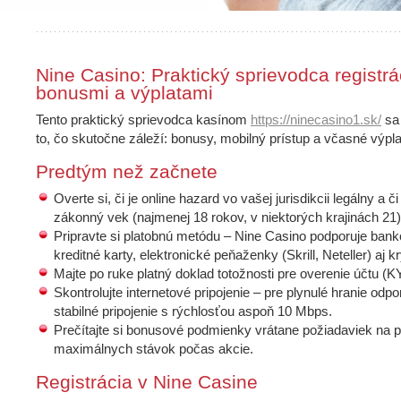
Nine Casino: Praktický sprievodca registrá
bonusmi a výplatami
Tento praktický sprievodca kasínom
https://ninecasino1.sk/
sa
to, čo skutočne záleží: bonusy, mobilný prístup a včasné výpla
Predtým než začnete
Overte si, či je online hazard vo vašej jurisdikcii legálny a či
zákonný vek (najmenej 18 rokov, v niektorých krajinách 21)
Pripravte si platobnú metódu – Nine Casino podporuje ban
kreditné karty, elektronické peňaženky (Skrill, Neteller) aj 
Majte po ruke platný doklad totožnosti pre overenie účtu (K
Skontrolujte internetové pripojenie – pre plynulé hranie od
stabilné pripojenie s rýchlosťou aspoň 10 Mbps.
Prečítajte si bonusové podmienky vrátane požiadaviek na p
maximálnych stávok počas akcie.
Registrácia v Nine Casine