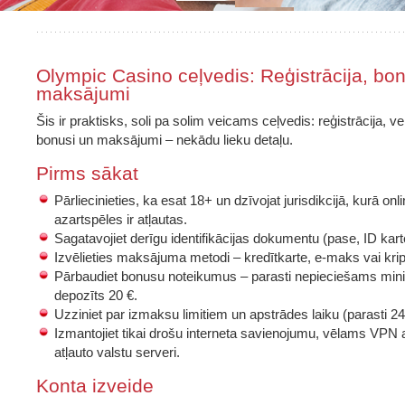
Olympic Casino ceļvedis: Reģistrācija, bo
maksājumi
Šis ir praktisks, soli pa solim veicams ceļvedis: reģistrācija, ver
bonusi un maksājumi – nekādu lieku detaļu.
Pirms sākat
Pārliecinieties, ka esat 18+ un dzīvojat jurisdikcijā, kurā onl
azartspēles ir atļautas.
Sagatavojiet derīgu identifikācijas dokumentu (pase, ID karte)
Izvēlieties maksājuma metodi – kredītkarte, e-maks vai krip
Pārbaudiet bonusu noteikumus – parasti nepieciešams min
depozīts 20 €.
Uzziniet par izmaksu limitiem un apstrādes laiku (parasti 2
Izmantojiet tikai drošu interneta savienojumu, vēlams VPN a
atļauto valstu serveri.
Konta izveide