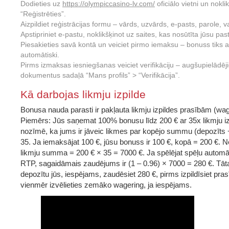
Dodieties uz
https://olympiccasino-lv.com/
oficiālo vietni un nokli
“Reģistrēties”.
Aizpildiet reģistrācijas formu – vārds, uzvārds, e-pasts, parole, v
Apstipriniet e-pastu, noklikšķinot uz saites, kas nosūtīta jūsu pas
Piesakieties savā kontā un veiciet pirmo iemaksu – bonuss tiks ak
automātiski.
Pirms izmaksas iesniegšanas veiciet verifikāciju – augšupielādēji
dokumentus sadaļā “Mans profils” > “Verifikācija”.
Kā darbojas likmju izpilde
Bonusa nauda parasti ir pakļauta likmju izpildes prasībām (wag
Piemērs: Jūs saņemat 100% bonusu līdz 200 € ar 35x likmju izp
nozīmē, ka jums ir jāveic likmes par kopējo summu (depozīts
35. Ja iemaksājat 100 €, jūsu bonuss ir 100 €, kopā = 200 €.
likmju summa = 200 € × 35 = 7000 €. Ja spēlējat spēļu autom
RTP, sagaidāmais zaudējums ir (1 – 0.96) × 7000 = 280 €. Tāt
depozītu jūs, iespējams, zaudēsiet 280 €, pirms izpildīsiet pra
vienmēr izvēlieties zemāko wagering, ja iespējams.