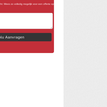
ht: Wees zo volledig mogelijk voor een offerte op