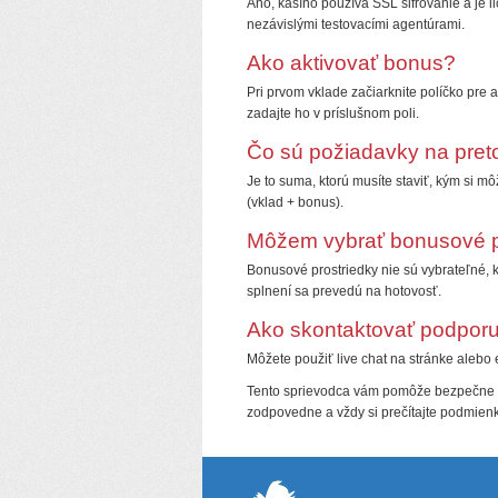
Áno, kasíno používa SSL šifrovanie a je l
nezávislými testovacími agentúrami.
Ako aktivovať bonus?
Pri prvom vklade začiarknite políčko pre 
zadajte ho v príslušnom poli.
Čo sú požiadavky na pret
Je to suma, ktorú musíte staviť, kým si 
(vklad + bonus).
Môžem vybrať bonusové 
Bonusové prostriedky nie sú vybrateľné, 
splnení sa prevedú na hotovosť.
Ako skontaktovať podpor
Môžete použiť live chat na stránke alebo e
Tento sprievodca vám pomôže bezpečne a 
zodpovedne a vždy si prečítajte podmienk