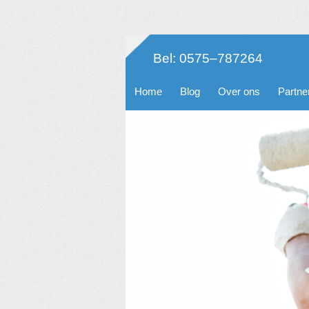
Bel: 0575–787264
Home
Blog
Over ons
Partne