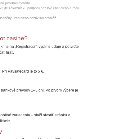
anú platobnú metódu.
ktujte zákaznícku podporu cez live chat alebo e‑mail.
icenčný úrad alebo nezávislú arbitráž.
jot casine?
knite na „Registrácia”, vyplňte údaje a potvrďte
čať hrať.
 Pri Paysafecard je to 5 €.
 bankové prevody 1–3 dni. Po prvom výbere je
bilné zariadenia – stačí otvoriť stránku v
ikácie.
?