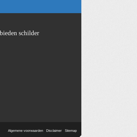
ieden schilder
Algemene voorwaarden
Disclaimer
Sitemap