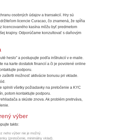
chranu osobných údajov a transakcií. Hry sú
e držiteľom licencie Curacao, čo znamená, že spĺňa
 z licencovaného kasína môžu byť predmetom
 vašej krajiny. Odporúčame konzultovať s daňovým
a
té heslo” a postupujte podľa inštrukcií v e‑maile.
te na karte dostatok financií a či je povolené online
ontaktujte podporu.
te zaškrtli možnosť aktivácie bonusu pri vklade.
ód.
ste splnili všetky požiadavky na pretočenie a KYC
ín, potom kontaktujte podporu.
hliadača a skúste znova. Ak problém pretrváva,
denie.
orený výber
pujte takto:
bez neho výber nie je možný.
ienky (pretočenie, minimálny vklad).