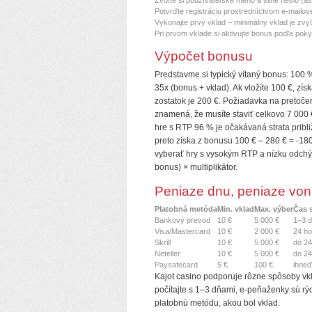
Zvoľte si používateľské meno a silné heslo (a
Potvrďte registráciu prostredníctvom e-mailo
Vykonajte prvý vklad – minimálny vklad je zvy
Pri prvom vklade si aktivujte bonus podľa pok
Výpočet bonusu
Predstavme si typický vítaný bonus: 100
35x (bonus + vklad). Ak vložíte 100 €, zí
zostatok je 200 €. Požiadavka na pretočen
znamená, že musíte staviť celkovo 7 000 
hre s RTP 96 % je očakávaná strata pribli
preto získa z bonusu 100 € – 280 € = -180 €
vyberať hry s vysokým RTP a nízku odchý
bonus) × multiplikátor.
Peniaze dnu, peniaze von
Platobná metóda
Min. vklad
Max. výber
Čas 
Bankový prevod
10 €
5 000 €
1–3 d
Visa/Mastercard
10 €
2 000 €
24 ho
Skrill
10 €
5 000 €
do 24
Neteller
10 €
5 000 €
do 24
Paysafecard
5 €
100 €
ihneď
Kajot casino podporuje rôzne spôsoby vk
počítajte s 1–3 dňami, e‑peňaženky sú rýc
platobnú metódu, akou bol vklad.