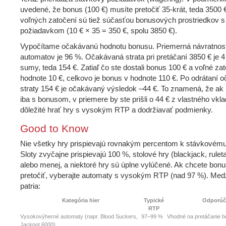
uvedené, že bonus (100 €) musíte pretočiť 35-krát, teda 3500 
voľných zatočení sú tiež súčasťou bonusových prostriedkov 
požiadavkom (10 € × 35 = 350 €, spolu 3850 €).
Vypočítame očakávanú hodnotu bonusu. Priemerná návratnos
automatov je 96 %. Očakávaná strata pri pretáčaní 3850 € je 4 
sumy, teda 154 €. Zatiaľ čo ste dostali bonus 100 € a voľné za
hodnote 10 €, celkovo je bonus v hodnote 110 €. Po odrátaní 
straty 154 € je očakávaný výsledok –44 €. To znamená, že ak b
iba s bonusom, v priemere by ste prišli o 44 € z vlastného vkla
dôležité hrať hry s vysokým RTP a dodržiavať podmienky.
Good to Know
Nie všetky hry prispievajú rovnakým percentom k stávkovém
Sloty zvyčajne prispievajú 100 %, stolové hry (blackjack, rulet
alebo menej, a niektoré hry sú úplne vylúčené. Ak chcete bonu
pretočiť, vyberajte automaty s vysokým RTP (nad 97 %). Medz
patria:
Kategória hier
Typické
Odporúč
RTP
Vysokovýherné automaty (napr. Blood Suckers,
97–99 %
Vhodné na pretáčanie 
Jackpot 6000)