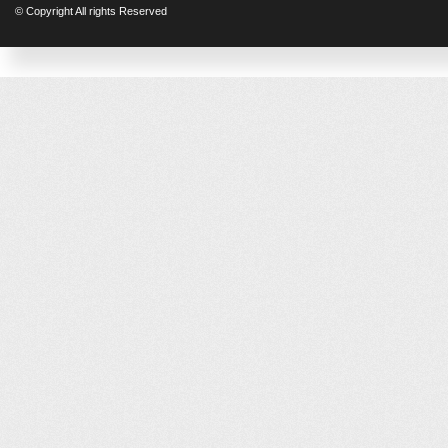
© Copyright All rights Reserved