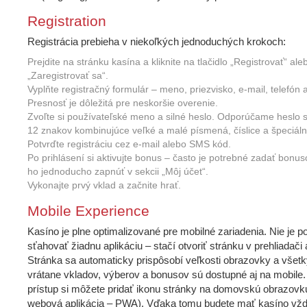
Registration
Registrácia prebieha v niekoľkých jednoduchých krokoch:
Prejdite na stránku kasína a kliknite na tlačidlo „Registrovať“ ale
„Zaregistrovať sa“.
Vyplňte registračný formulár – meno, priezvisko, e‑mail, telefón 
Presnosť je dôležitá pre neskoršie overenie.
Zvoľte si používateľské meno a silné heslo. Odporúčame heslo 
12 znakov kombinujúce veľké a malé písmená, číslice a špeciáln
Potvrďte registráciu cez e‑mail alebo SMS kód.
Po prihlásení si aktivujte bonus – často je potrebné zadať bonu
ho jednoducho zapnúť v sekcii „Môj účet“.
Vykonajte prvý vklad a začnite hrať.
Mobile Experience
Kasíno je plne optimalizované pre mobilné zariadenia. Nie je p
sťahovať žiadnu aplikáciu – stačí otvoriť stránku v prehliadači a
Stránka sa automaticky prispôsobí veľkosti obrazovky a všetk
vrátane vkladov, výberov a bonusov sú dostupné aj na mobile. 
prístup si môžete pridať ikonu stránky na domovskú obrazovk
webová aplikácia – PWA). Vďaka tomu budete mať kasíno vžd