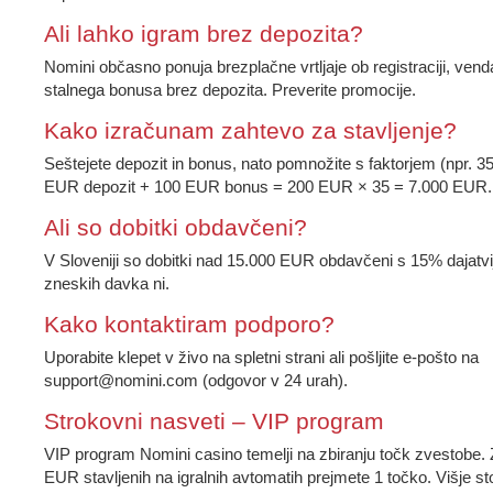
Ali lahko igram brez depozita?
Nomini občasno ponuja brezplačne vrtljaje ob registraciji, ven
stalnega bonusa brez depozita. Preverite promocije.
Kako izračunam zahtevo za stavljenje?
Seštejete depozit in bonus, nato pomnožite s faktorjem (npr. 35
EUR depozit + 100 EUR bonus = 200 EUR × 35 = 7.000 EUR.
Ali so dobitki obdavčeni?
V Sloveniji so dobitki nad 15.000 EUR obdavčeni s 15% dajatvij
zneskih davka ni.
Kako kontaktiram podporo?
Uporabite klepet v živo na spletni strani ali pošljite e-pošto na
support@nomini.com
(odgovor v 24 urah).
Strokovni nasveti – VIP program
VIP program Nomini casino temelji na zbiranju točk zvestobe.
EUR stavljenih na igralnih avtomatih prejmete 1 točko. Višje st