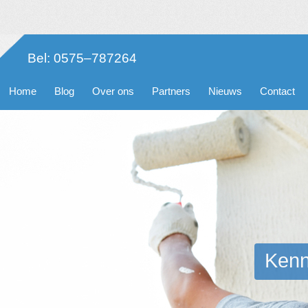
Bel: 0575–787264
Home
Blog
Over ons
Partners
Nieuws
Contact
Kenn