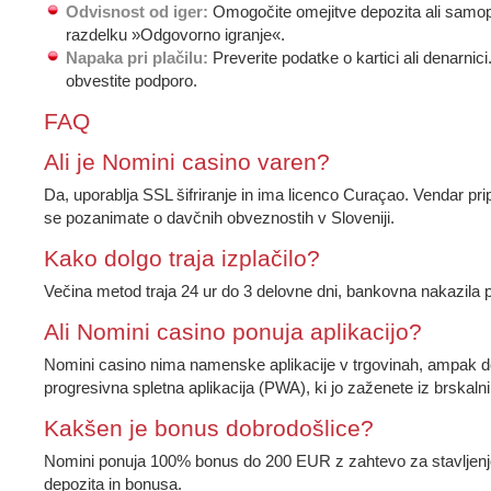
Odvisnost od iger:
Omogočite omejitve depozita ali samop
razdelku »Odgovorno igranje«.
Napaka pri plačilu:
Preverite podatke o kartici ali denarnic
obvestite podporo.
FAQ
Ali je Nomini casino varen?
Da, uporablja SSL šifriranje in ima licenco Curaçao. Vendar pr
se pozanimate o davčnih obveznostih v Sloveniji.
Kako dolgo traja izplačilo?
Večina metod traja 24 ur do 3 delovne dni, bankovna nakazila p
Ali Nomini casino ponuja aplikacijo?
Nomini casino nima namenske aplikacije v trgovinah, ampak de
progresivna spletna aplikacija (PWA), ki jo zaženete iz brskalni
Kakšen je bonus dobrodošlice?
Nomini ponuja 100% bonus do 200 EUR z zahtevo za stavljenje
depozita in bonusa.