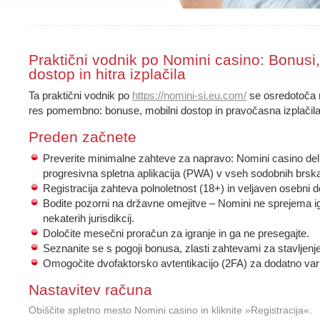
Praktični vodnik po Nomini casino: Bonusi,
dostop in hitra izplačila
Ta praktični vodnik po
https://nomini-si.eu.com/
se osredotoča na
res pomembno: bonuse, mobilni dostop in pravočasna izplačila
Preden začnete
Preverite minimalne zahteve za napravo: Nomini casino del
progresivna spletna aplikacija (PWA) v vseh sodobnih brska
Registracija zahteva polnoletnost (18+) in veljaven osebni 
Bodite pozorni na državne omejitve – Nomini ne sprejema ig
nekaterih jurisdikcij.
Določite mesečni proračun za igranje in ga ne presegajte.
Seznanite se s pogoji bonusa, zlasti zahtevami za stavljenje
Omogočite dvofaktorsko avtentikacijo (2FA) za dodatno var
Nastavitev računa
Obiščite spletno mesto Nomini casino in kliknite »Registracija«.