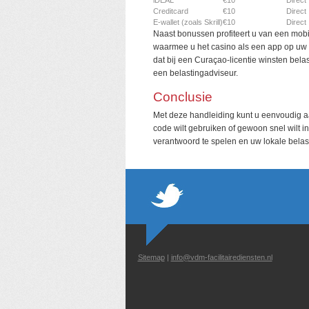
iDEAL
€10
Direct
Creditcard
€10
Direct
E-wallet (zoals Skrill)
€10
Direct
Naast bonussen profiteert u van een mob
waarmee u het casino als een app op uw 
dat bij een Curaçao-licentie winsten bel
een belastingadviseur.
Conclusie
Met deze handleiding kunt u eenvoudig aa
code wilt gebruiken of gewoon snel wilt in
verantwoord te spelen en uw lokale belast
Sitemap
|
info@vdm-facilitairediensten.nl