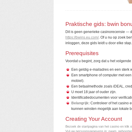
Praktische gids: bwin bon
Dit is geen generieke casinorecensie — di
https://bwins.eu.com/
. Of u nu op zoek ben
inloggen, deze gids leidt u door elke stap.
Prerequisites
Voordat u begint, zorg dat u het volgende 
Een geldig e-mailadres en een sterk
Een smartphone of computer met een
mobiel).
Een betaalmethode zoals iDEAL, credit
U moet 18 jaar of ouder zijn.
Identificatiedocumenten voor verificat
Belangrijk:
Controleer of het casino e
kunnen winsten mogelijk aan lokale b
Creating Your Account
Bezoek de startpagina van het casino en klik o
Vul uw persoonsgegevens in: naam, geboorted