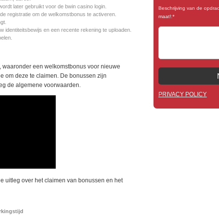
rdt later gebruikt voor de bwin casino login.
Beschrijving van de opdrac
 de registratie om de welkomstbonus te activeren.
maat!:*
gt.
w identiteitsbewijs en een recente rekening te uploaden.
elen.
n, waaronder een welkomstbonus voor nieuwe
de om deze te claimen. De bonussen zijn
eeg de algemene voorwaarden.
PRIVACY POLICY
le uitleg over het claimen van bonussen en het
kingstijd