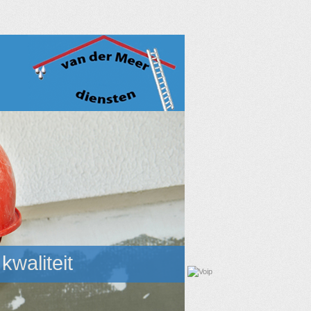
waliteit