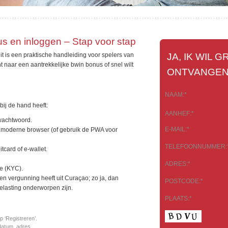
us en inloggen – Stap voor stap
t is een praktische handleiding voor spelers van
JA, IK WIL
t naar een aantrekkelijke bwin bonus of snel wilt
ONTVANGEN
Please
NAAM:*
leave
bij de hand heeft:
this
AANHEF:*
field
 wachtwoord.
empty.
E-MAIL:*
 moderne browser (of gebruik de PWA voor
TELEFOONNUMMER:
card of e-wallet.
ADRES:*
ie (KYC).
en vergunning heeft uit Curaçao; zo ja, dan
POSTCODE:*
elasting onderworpen zijn.
PLAATS:*
p ‘Registreren’.
atum, adres.