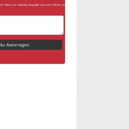
ht: Wees zo volledig mogelijk voor een offerte op