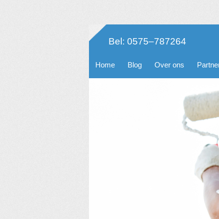
Bel: 0575–787264
Home
Blog
Over ons
Partne