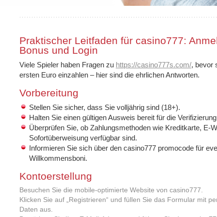
Praktischer Leitfaden für casino777: Anme
Bonus und Login
Viele Spieler haben Fragen zu
https://casino777s.com/
, bevor 
ersten Euro einzahlen – hier sind die ehrlichen Antworten.
Vorbereitung
Stellen Sie sicher, dass Sie volljährig sind (18+).
Halten Sie einen gültigen Ausweis bereit für die Verifizierung
Überprüfen Sie, ob Zahlungsmethoden wie Kreditkarte, E-Wa
Sofortüberweisung verfügbar sind.
Informieren Sie sich über den casino777 promocode für eve
Willkommensboni.
Kontoerstellung
Besuchen Sie die mobile-optimierte Website von casino777.
Klicken Sie auf „Registrieren“ und füllen Sie das Formular mit p
Daten aus.