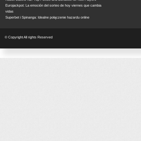
Eurojackpot: La emoción del sorteo de hoy viernes que cambia
vidas
Superbet i Spinanga: Idealne połączenie hazardu online
© Copyright All rights Reserved