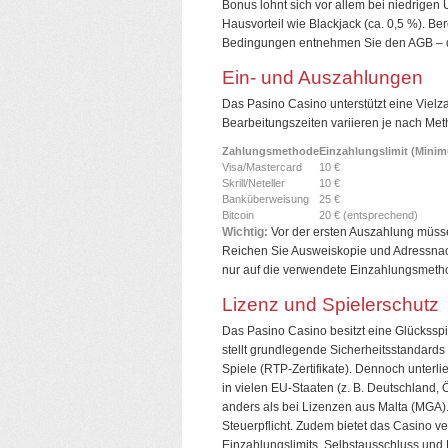
Bonus lohnt sich vor allem bei niedrige
Hausvorteil wie Blackjack (ca. 0,5 %). Be
Bedingungen entnehmen Sie den AGB – di
Ein- und Auszahlungen
Das Pasino Casino unterstützt eine Viel
Bearbeitungszeiten variieren je nach Met
Zahlungsmethode
Einzahlungslimit (Mini
Visa/Mastercard
10 €
Skrill/Neteller
10 €
Banküberweisung
25 €
Bitcoin
20 € (entsprechend)
Wichtig:
Vor der ersten Auszahlung müssen
Reichen Sie Ausweiskopie und Adressnac
nur auf die verwendete Einzahlungsmeth
Lizenz und Spielerschutz
Das Pasino Casino besitzt eine Glückssp
stellt grundlegende Sicherheitsstandards
Spiele (RTP-Zertifikate). Dennoch unter
in vielen EU-Staaten (z. B. Deutschland,
anders als bei Lizenzen aus Malta (MGA). 
Steuerpflicht. Zudem bietet das Casino v
Einzahlungslimits, Selbstausschluss und 