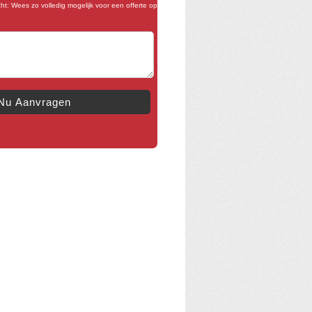
ht: Wees zo volledig mogelijk voor een offerte op