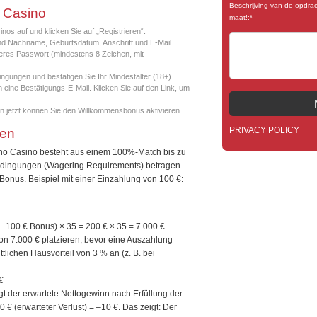
Beschrijving van de opdrac
o Casino
maat!:*
inos auf und klicken Sie auf „Registrieren“.
und Nachname, Geburtsdatum, Anschrift und E-Mail.
eres Passwort (mindestens 8 Zeichen, mit
ngungen und bestätigen Sie Ihr Mindestalter (18+).
n eine Bestätigungs-E-Mail. Klicken Sie auf den Link, um
on jetzt können Sie den Willkommensbonus aktivieren.
PRIVACY POLICY
hen
no Casino besteht aus einem 100%-Match bis zu
edingungen (Wagering Requirements) betragen
Bonus. Beispiel mit einer Einzahlung von 100 €:
 100 € Bonus) × 35 = 200 € × 35 = 7.000 €
n 7.000 € platzieren, bevor eine Auszahlung
tlichen Hausvorteil von 3 % an (z. B. bei
€
gt der erwartete Nettogewinn nach Erfüllung der
€ (erwarteter Verlust) = –10 €. Das zeigt: Der