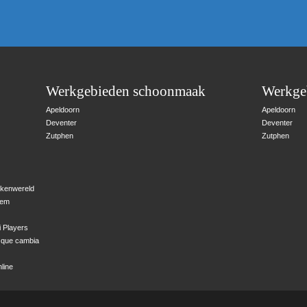
Werkgebieden schoonmaak
Werkgeb
Apeldoorn
Apeldoorn
Deventer
Deventer
Zutphen
Zutphen
kkenwereld
sem
 Players
s que cambia
line