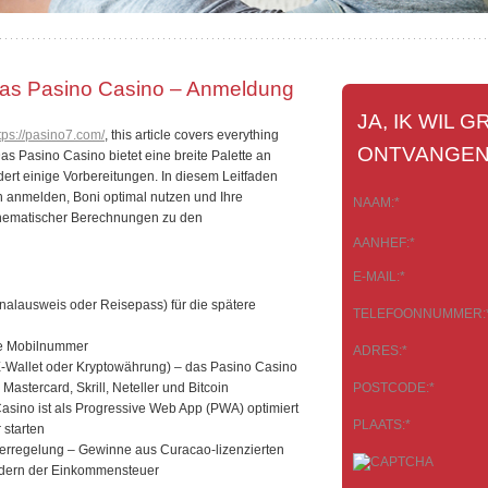
 das Pasino Casino – Anmeldung
JA, IK WIL
tps://pasino7.com/
, this article covers everything
ONTVANGEN
 Das Pasino Casino bietet eine breite Palette an
dert einige Vorbereitungen. In diesem Leitfaden
Please
sich anmelden, Boni optimal nutzen und Ihre
NAAM:*
leave
thematischer Berechnungen zu den
this
AANHEF:*
field
empty.
E-MAIL:*
nalausweis oder Reisepass) für die spätere
TELEFOONNUMMER:
ne Mobilnummer
ADRES:*
E-Wallet oder Kryptowährung) – das Pasino Casino
Mastercard, Skrill, Neteller und Bitcoin
POSTCODE:*
Casino ist als Progressive Web App (PWA) optimiert
PLAATS:*
 starten
uerregelung – Gewinne aus Curacao-lizenzierten
ndern der Einkommensteuer