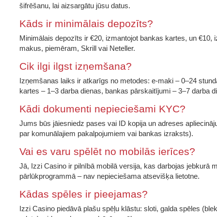
šifrēšanu, lai aizsargātu jūsu datus.
Kāds ir minimālais depozīts?
Minimālais depozīts ir €20, izmantojot bankas kartes, un €10, 
makus, piemēram, Skrill vai Neteller.
Cik ilgi ilgst izņemšana?
Izņemšanas laiks ir atkarīgs no metodes: e-maki – 0–24 stun
kartes – 1–3 darba dienas, bankas pārskaitījumi – 3–7 darba d
Kādi dokumenti nepieciešami KYC?
Jums būs jāiesniedz pases vai ID kopija un adreses apliecināj
par komunālajiem pakalpojumiem vai bankas izraksts).
Vai es varu spēlēt no mobilās ierīces?
Jā, Izzi Casino ir pilnībā mobilā versija, kas darbojas jebkurā
pārlūkprogrammā – nav nepieciešama atsevišķa lietotne.
Kādas spēles ir pieejamas?
Izzi Casino piedāvā plašu spēļu klāstu: sloti, galda spēles (bl