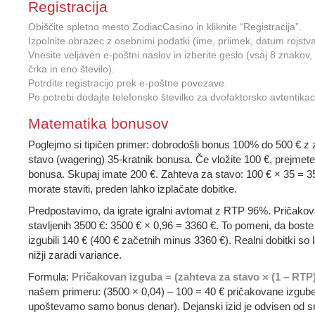
Registracija
Obiščite spletno mesto ZodiacCasino in kliknite “Registracija”.
Izpolnite obrazec z osebnimi podatki (ime, priimek, datum rojstva
Vnesite veljaven e-poštni naslov in izberite geslo (vsaj 8 znakov,
črka in eno število).
Potrdite registracijo prek e-poštne povezave.
Po potrebi dodajte telefonsko številko za dvofaktorsko avtentikac
Matematika bonusov
Poglejmo si tipičen primer: dobrodošli bonus 100% do 500 € z
stavo (wagering) 35-kratnik bonusa. Če vložite 100 €, prejmet
bonusa. Skupaj imate 200 €. Zahteva za stavo: 100 € × 35 = 350
morate staviti, preden lahko izplačate dobitke.
Predpostavimo, da igrate igralni avtomat z RTP 96%. Pričakov
stavljenih 3500 €: 3500 € × 0,96 = 3360 €. To pomeni, da boste
izgubili 140 € (400 € začetnih minus 3360 €). Realni dobitki so la
nižji zaradi variance.
Formula:
Pričakovan izguba = (zahteva za stavo × (1 – RTP
našem primeru: (3500 × 0,04) – 100 = 40 € pričakovane izgube
upoštevamo samo bonus denar). Dejanski izid je odvisen od s