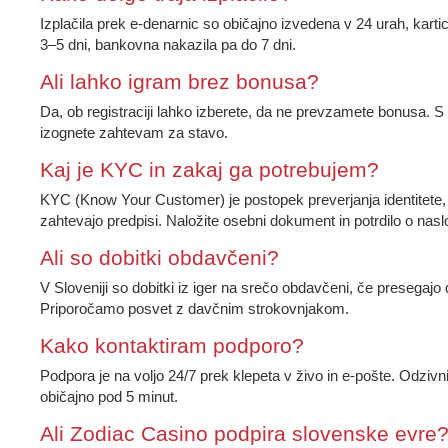
Izplačila prek e-denarnic so običajno izvedena v 24 urah, karti
3–5 dni, bankovna nakazila pa do 7 dni.
Ali lahko igram brez bonusa?
Da, ob registraciji lahko izberete, da ne prevzamete bonusa. S
izognete zahtevam za stavo.
Kaj je KYC in zakaj ga potrebujem?
KYC (Know Your Customer) je postopek preverjanja identitete, 
zahtevajo predpisi. Naložite osebni dokument in potrdilo o nasl
Ali so dobitki obdavčeni?
V Sloveniji so dobitki iz iger na srečo obdavčeni, če presegajo
Priporočamo posvet z davčnim strokovnjakom.
Kako kontaktiram podporo?
Podpora je na voljo 24/7 prek klepeta v živo in e-pošte. Odzivni
običajno pod 5 minut.
Ali Zodiac Casino podpira slovenske evre