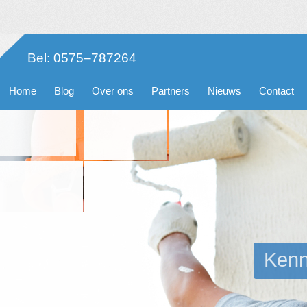
Bel: 0575–787264
Home
Blog
Over ons
Partners
Nieuws
Contact
Kenn